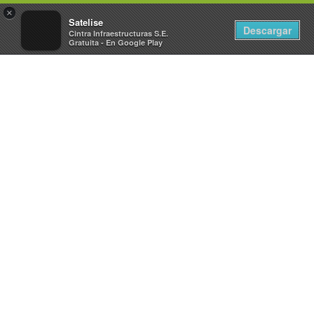
×
Toggle
Satelise
Descargar
Cintra Infraestructuras S.E.
navigat
Gratuita - En Google Play