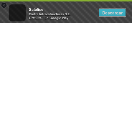
×
Toggle
Satelise
Descargar
Cintra Infraestructuras S.E.
navigat
Gratuita - En Google Play