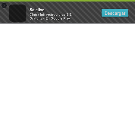
×
Toggle
Satelise
Descargar
Cintra Infraestructuras S.E.
navigat
Gratuita - En Google Play