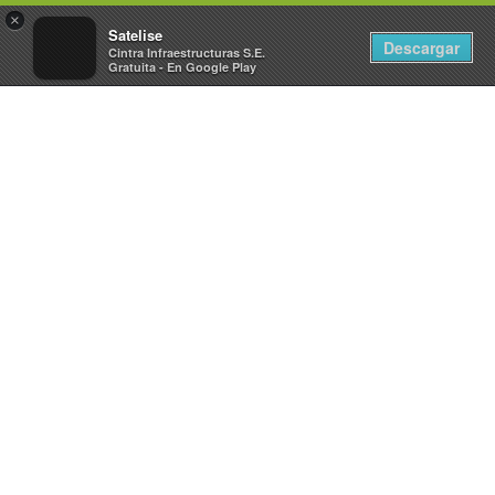
×
Toggle
Satelise
Descargar
Cintra Infraestructuras S.E.
navigat
Gratuita - En Google Play